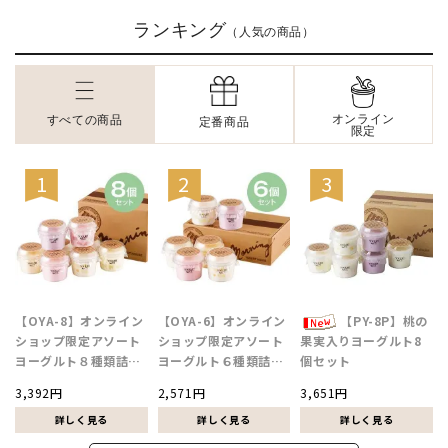
ランキング
（人気の商品）
オンライン
すべての商品
定番商品
限定
【OYA-8】オンライン
【OYA-6】オンライン
【PY-8P】桃の
ショップ限定アソート
ショップ限定アソート
果実入りヨーグルト8
ヨーグルト８種類詰合
ヨーグルト６種類詰合
個セット
せ
せ
3,392円
2,571円
3,651円