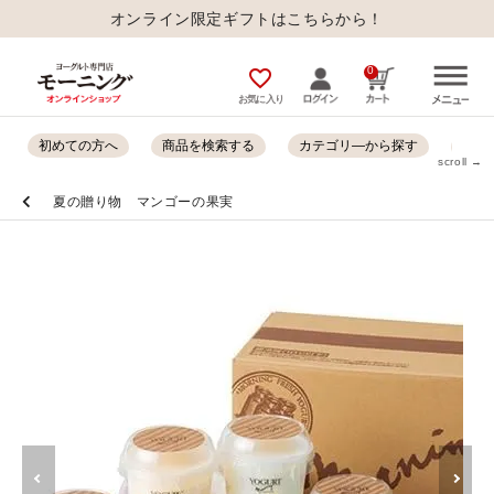
オンライン限定ギフトはこちらから！
0
favorite_outline
お気に入り
初めての方へ
商品を検索する
カテゴリ―から探す
オン
scroll →
夏の贈り物 マンゴーの果実