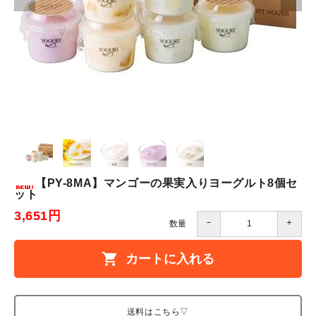
【PY-8MA】マンゴーの果実入りヨーグルト8個セ
ット
3,651円
－
＋
数量
shopping_cart
カートに入れる
送料はこちら▽