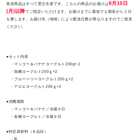
8月10日
発送商品はすべて受注生産です。こちらの商品のお届けは
(月)以降
でご指定いただけます。お届けまでに最短でも製造から２日
を要します。お届け先（地域）により配送日数が異なりますのでご留意
ください。
●セット内容
・マンゴー＆バナナヨーグルト200g×２
・加糖ヨーグルト200ｇ×2
・ブルーベリーヨーグルト200ｇ×2
・アロエヨーグルト200ｇ×2
●消費期限
・マンゴー＆バナナ／冷蔵６日
・各種ヨーグルト／冷蔵９日
●特定原材料（８品目）
・乳