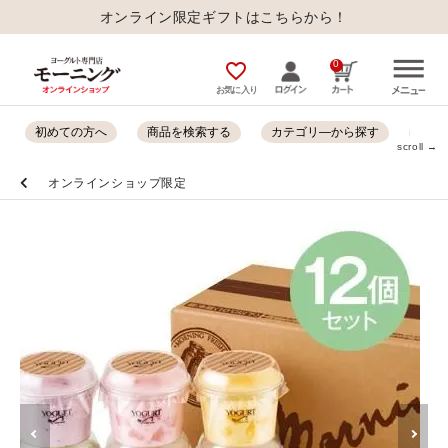
オンライン限定ギフトはこちらから！
0
favorite_outline
お気に入り
初めての方へ
商品を検索する
カテゴリ―から探す
オン
scroll →
オンラインショップ限定