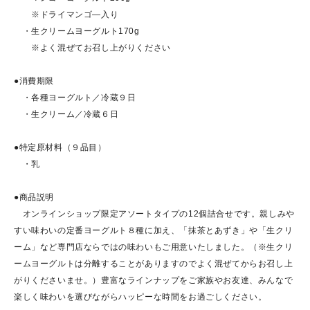
※ドライマンゴ―入り
・生クリームヨーグルト170g
※よく混ぜてお召し上がりください
●消費期限
・各種ヨーグルト／冷蔵９日
・生クリーム／冷蔵６日
●特定原材料（９品目）
・乳
●商品説明
オンラインショップ限定アソートタイプの12個詰合せです。親しみや
すい味わいの定番ヨーグルト８種に加え、「抹茶とあずき」や「生クリ
ーム」など専門店ならではの味わいもご用意いたしました。（※生クリ
ームヨーグルトは分離することがありますのでよく混ぜてからお召し上
がりくださいませ。）豊富なラインナップをご家族やお友達、みんなで
楽しく味わいを選びながらハッピーな時間をお過ごしください。