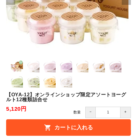
【OYA-12】オンラインショップ限定アソートヨーグ
ルト12種類詰合せ
5,120円
－
＋
数量
shopping_cart
カートに入れる