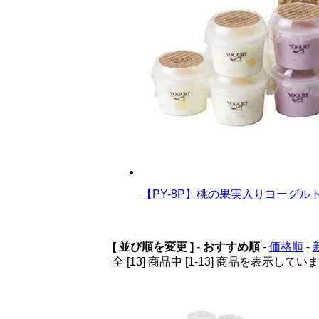
【PY-8P】桃の果実入りヨーグル
[ 並び順を変更 ]
-
おすすめ順
-
価格順
-
全 [13] 商品中 [1-13] 商品を表示してい