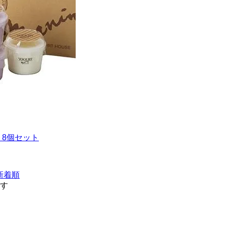
ト8個セット
新着順
ます