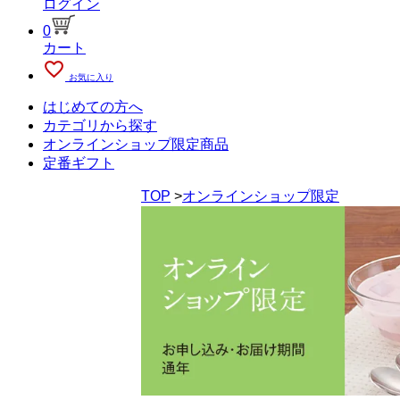
ログイン
0
カート
favorite_outline
お気に入り
はじめての方へ
カテゴリから探す
オンラインショップ限定商品
定番ギフト
TOP
>
オンラインショップ限定