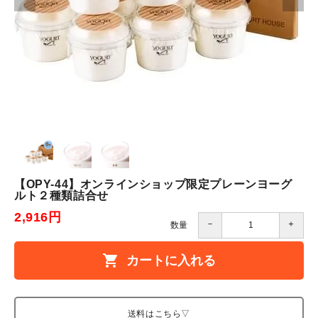
【OPY-44】オンラインショップ限定プレーンヨーグ
ルト２種類詰合せ
2,916円
－
＋
数量
shopping_cart
カートに入れる
送料はこちら▽