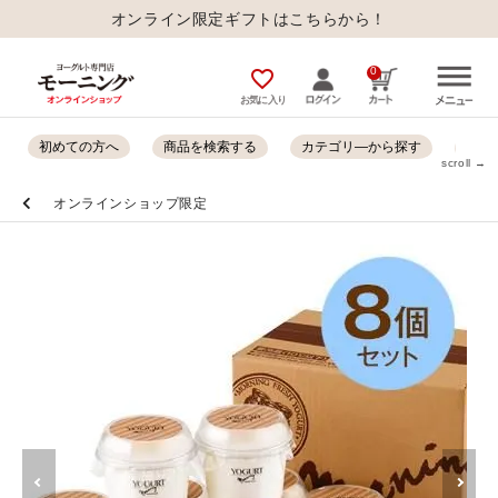
オンライン限定ギフトはこちらから！
0
favorite_outline
お気に入り
初めての方へ
商品を検索する
カテゴリ―から探す
オン
scroll →
オンラインショップ限定