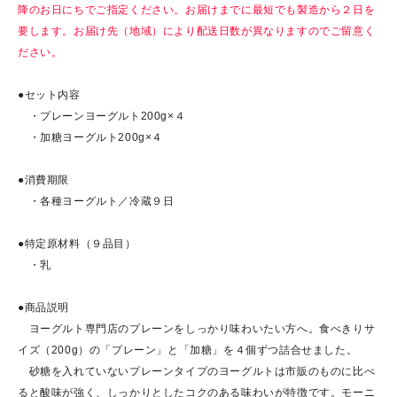
降のお日にちでご指定ください。お届けまでに最短でも製造から２日を
要します。お届け先（地域）により配送日数が異なりますのでご留意く
ださい。
●セット内容
・プレーンヨーグルト200g×４
・加糖ヨーグルト200g×４
●消費期限
・各種ヨーグルト／冷蔵９日
●特定原材料（９品目）
・乳
●商品説明
ヨーグルト専門店のプレーンをしっかり味わいたい方へ。食べきりサ
イズ（200g）の「プレーン」と「加糖」を４個ずつ詰合せました。
砂糖を入れていないプレーンタイプのヨーグルトは市販のものに比べ
ると酸味が強く、しっかりとしたコクのある味わいが特徴です。モーニ