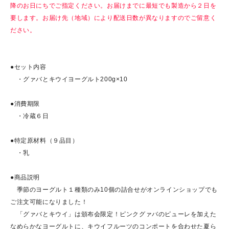
降のお日にちでご指定ください。お届けまでに最短でも製造から２日を
要します。お届け先（地域）により配送日数が異なりますのでご留意く
ださい。
●セット内容
・グァバとキウイヨーグルト200g×10
●消費期限
・冷蔵６日
●特定原材料（９品目）
・乳
●商品説明
季節のヨーグルト１種類のみ10個の詰合せがオンラインショップでも
ご注文可能になりました！
「グァバとキウイ」は頒布会限定！ピンクグァバのピューレを加えた
なめらかなヨーグルトに、キウイフルーツのコンポートを合わせた夏ら