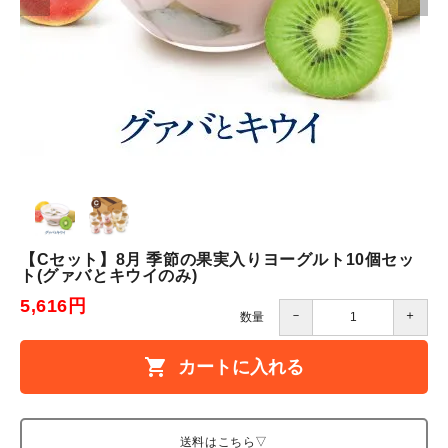
【Cセット】8月 季節の果実入りヨーグルト10個セッ
ト(グァバとキウイのみ)
5,616円
－
＋
数量
shopping_cart
カートに入れる
送料はこちら▽