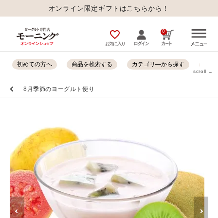
オンライン限定ギフトはこちらから！
0
favorite_outline
お気に入り
初めての方へ
商品を検索する
カテゴリ―から探す
オン
scroll →
8月季節のヨーグルト便り