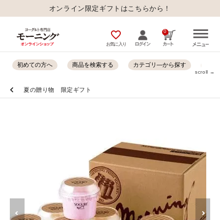
オンライン限定ギフトはこちらから！
0
favorite_outline
お気に入り
初めての方へ
商品を検索する
カテゴリ―から探す
オン
scroll →
夏の贈り物 限定ギフト