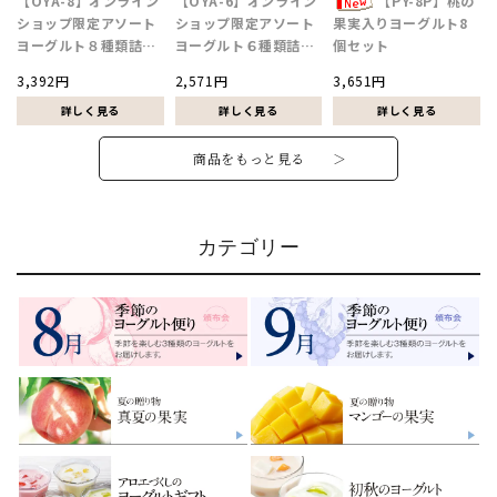
【OYA-8】オンライン
【OYA-6】オンライン
【PY-8P】桃の
ショップ限定アソート
ショップ限定アソート
果実入りヨーグルト8
ヨーグルト８種類詰合
ヨーグルト６種類詰合
個セット
せ
せ
3,392円
2,571円
3,651円
商品をもっと見る ＞
カテゴリー