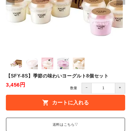
【SFY-8S】季節の味わいヨーグルト8個セット
3,456円
－
＋
数量
shopping_cart
カートに入れる
送料はこちら▽