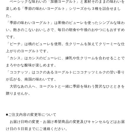
ベーシックな味わいの「加糖ヨーグルト」と素材そのままの味わいを
楽しめる「季節の味わいヨーグルト」シリーズから３種を詰合せまし
た。
「季節の味わいヨーグルト」は果物のピューレを使ったシンプルな味わ
い。飽きのこないおいしさで、毎日の朝食や午後のおやつにもおすすめ
です。
「ピーチ」は桃のピューレを使用。生クリームを加えてクリーミーな仕
上がりのヨーグルトです。
「カシス」はカシスのピューレに、練乳や生クリームを合わせることで
まろやかな酸味が楽しめます。
「ココナッツ」はコクのあるヨーグルトにココナッツミルクの甘い香り
が広がる、南国の味わいです。
大切なあの人へ、ヨーグルトと一緒に季節を味わう贅沢なひとときを
贈りませんか。
■ご注文内容の変更等について
お届け日時の変更・お届け希望商品の変更及びキャンセルなどはお届
け日の５日前までにご連絡ください。