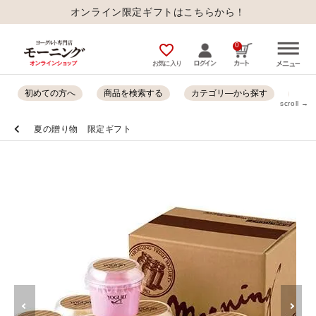
オンライン限定ギフトはこちらから！
0
favorite_outline
お気に入り
初めての方へ
商品を検索する
カテゴリ―から探す
オン
scroll →
夏の贈り物 限定ギフト