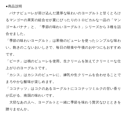
●商品説明
バナナピューレが溶け込んだ濃厚な味わいのヨーグルトと甘くとろけ
るマンゴーの果実の組合せが夏にぴったりのトロピカルな一品の「マン
ゴー＆バナナ」と、「季節の味わいヨーグルト」シリーズから３種を詰
合せました。
「季節の味わいヨーグルト」は果物のピューレを使ったシンプルな味わ
い。飽きのこないおいしさで、毎日の朝食や午後のおやつにもおすすめ
です。
「ピーチ」は桃のピューレを使用。生クリームを加えてクリーミーな仕
上がりのヨーグルトです。
「カシス」はカシスのピューレに、練乳や生クリームを合わせることで
まろやかな酸味が楽しめます。
「ココナッツ」はコクのあるヨーグルトにココナッツミルクの甘い香り
が広がる、南国の味わいです。
大切なあの人へ、ヨーグルトと一緒に季節を味わう贅沢なひとときを
贈りませんか。