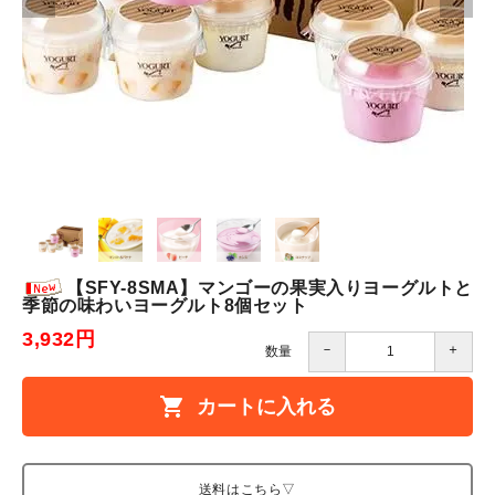
【SFY-8SMA】マンゴーの果実入りヨーグルトと
季節の味わいヨーグルト8個セット
3,932円
－
＋
数量
shopping_cart
カートに入れる
送料はこちら▽