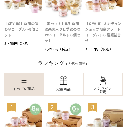
【SFY-8S】季節の味
【Bセット】8月 季節
【OYA-8】オンライン
わいヨーグルト8個セ
の果実入りと季節の味
ショップ限定アソート
ット
わいヨーグルト８個セ
ヨーグルト８種類詰合
ット
せ
3,456円（税込）
4,493円（税込）
3,392円（税込）
ランキング
（人気の商品）
オンライン
すべての商品
定番商品
限定