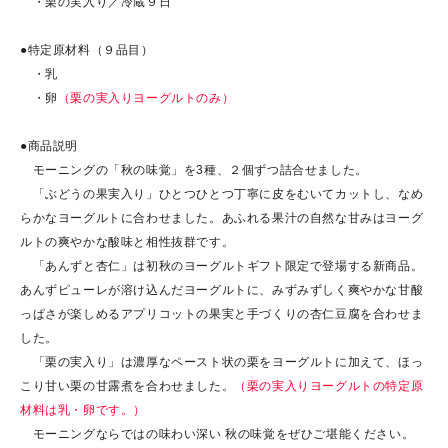
・栗の実入り／冷蔵９日
●特定原材料（９品目）
・乳
・卵
（栗の実入りヨーグルトのみ）
●商品説明
モーニングの「秋の味覚」を3種、２個ずつ詰合せました。
「ぶどうの果実入り」ひとつひとつ丁寧に皮をむいてカットし、なめ
らかなヨーグルトに合わせました。あふれる果汁の自然な甘みはヨーグ
ルトの爽やかな酸味と相性抜群です。
「あんずと杏仁」は初秋のヨーグルトギフト限定で登場する新商品。
あんずピューレが溶け込んだヨーグルトに、みずみずしく爽やかな甘酸
っぱさが楽しめるアプリコットの果実と手づくりの杏仁豆腐を合わせま
した。
「栗の実入り」は濃厚なペースト状の栗をヨーグルトに加えて、ほっ
こり甘い栗の甘露煮を合わせました。
（栗の実入りヨーグルトの特定原
材料は乳・卵です。）
モーニングならではの味わい深い 秋の味覚をぜひご堪能ください。