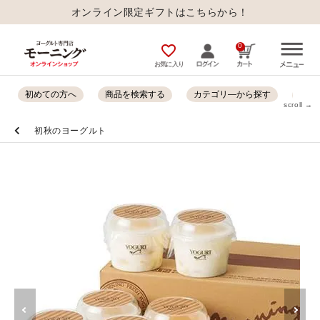
オンライン限定ギフトはこちらから！
0
favorite_outline
お気に入り
初めての方へ
商品を検索する
カテゴリ―から探す
オン
scroll →
初秋のヨーグルト