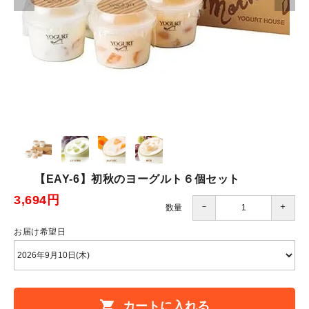
【EAY-6】初秋のヨーグルト６個セット
3,694円
－
＋
数量
お届け希望日
shopping_cart
カートに入れる