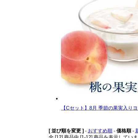
【Cセット】8月 季節の果実入りヨ
[ 並び順を変更 ]
-
おすすめ順
-
価格順
-
全 [12] 商品中 [1-12] 商品を表示してい