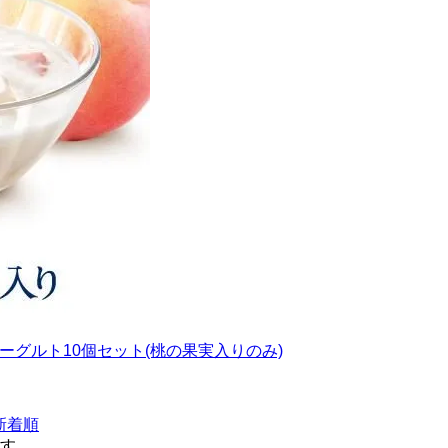
ーグルト10個セット(桃の果実入りのみ)
新着順
ます