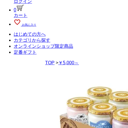
ログイン
0
カート
favorite_outline
お気に入り
はじめての方へ
カテゴリから探す
オンラインショップ限定商品
定番ギフト
TOP
>
￥5,000～