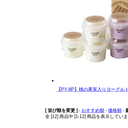
【PY-8P】桃の果実入りヨーグル
[ 並び順を変更 ]
-
おすすめ順
-
価格順
-
全 [12] 商品中 [1-12] 商品を表示してい