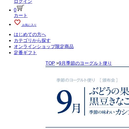
ログイン
0
カート
favorite_outline
お気に入り
はじめての方へ
カテゴリから探す
オンラインショップ限定商品
定番ギフト
TOP
>
9月季節のヨーグルト便り