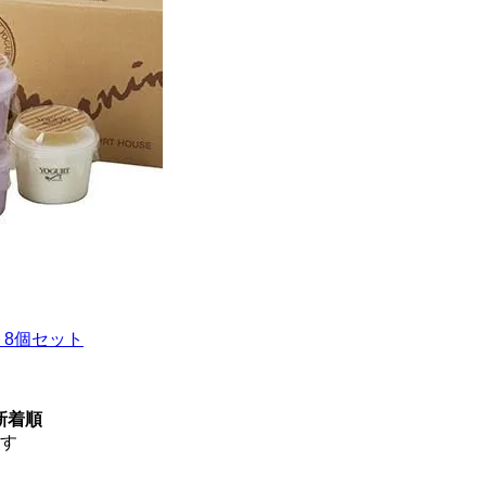
ト8個セット
新着順
ます